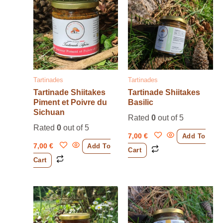
Tartinades
Tartinades
Tartinade Shiitakes
Tartinade Shiitakes
Piment et Poivre du
Basilic
Sichuan
Rated
0
out of 5
Rated
0
out of 5
7,00
€
Add To
7,00
€
Add To
Cart
Cart