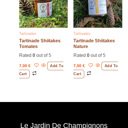
Tartinades
Tartinades
Tartinade Shiitakes
Tartinade Shiitakes
Tomates
Nature
Rated
0
out of 5
Rated
0
out of 5
7,00
€
7,00
€
Add To
Add To
Cart
Cart
Le Jardin De Champignons