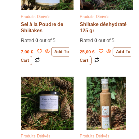
Produits Dérivés
Produits Dérivés
Sel à la Poudre de
Shiitake déshydraté
Shiitakes
125 gr
Rated
0
out of 5
Rated
0
out of 5
7,00
€
25,00
€
Add To
Add To
Cart
Cart
Produits Dérivés
Produits Dérivés