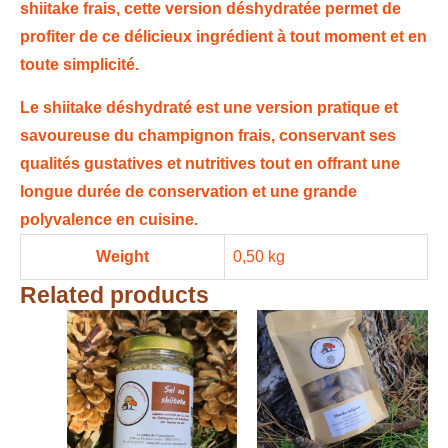
shiitake frais, cette version déshydratée permet de
profiter de ce délicieux ingrédient à tout moment et en
toute simplicité.
Le shiitake déshydraté est une version pratique et
savoureuse du champignon frais, conservant ses
qualités gustatives et nutritives tout en offrant une
longue durée de conservation et une grande
polyvalence en cuisine.
Weight
0,50 kg
Related products